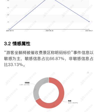
3.2 情感属性
“游客坐躺椅被催收费景区称明码标价”事件信息以
敏感为主，敏感信息占比66.87%，非敏感信息占
比33.13%。