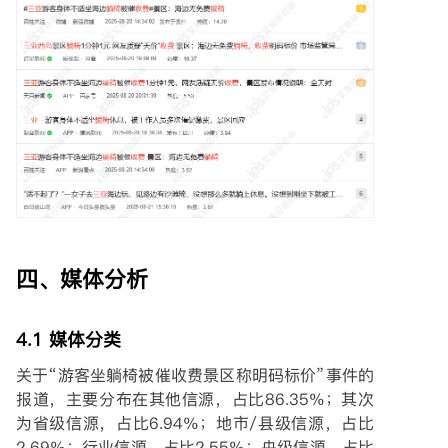
四、媒体分析
4.1 媒体分类
关于“游客坐躺椅被催收费景区称明码标价”事件的
报道，主要分布在其他信源，占比86.35%；其次
为省级信源，占比6.94%；地市/县级信源，占比
2.69%；行业信源，占比2.55%；央级信源，占比