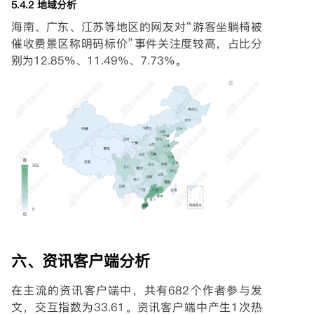
5.4.2 地域分析
海南、广东、江苏等地区的网友对“游客坐躺椅被
催收费景区称明码标价”事件关注度较高，占比分
别为12.85%、11.49%、7.73%。
六、资讯客户端分析
在主流的资讯客户端中，共有682个作者参与发
文，交互指数为33.61。资讯客户端中产生1次热