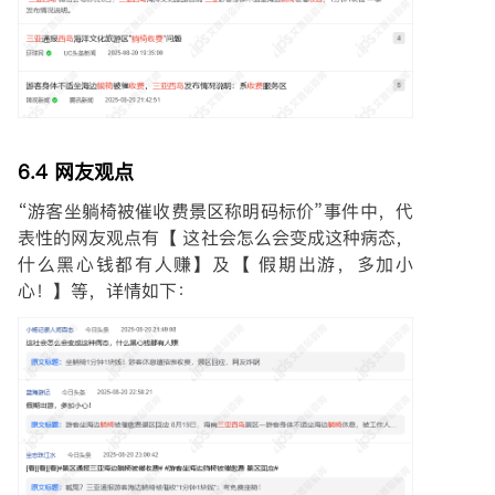
6.4 网友观点
“游客坐躺椅被催收费景区称明码标价”事件中，代
表性的网友观点有【 这社会怎么会变成这种病态，
什么黑心钱都有人赚】及【 假期出游，多加小
心！】等，详情如下：