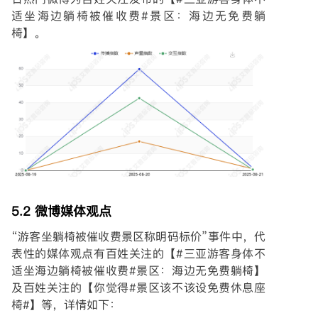
适坐海边躺椅被催收费#景区：海边无免费躺
椅】。
5.2 微博媒体观点
“游客坐躺椅被催收费景区称明码标价”事件中，代
表性的媒体观点有百姓关注的【#三亚游客身体不
适坐海边躺椅被催收费#景区：海边无免费躺椅】
及百姓关注的【你觉得#景区该不该设免费休息座
椅#】等，详情如下：