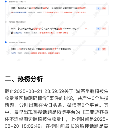
二、热榜分析
截止2025-08-21 23:59:59关于“游客坐躺椅被催
收费景区称明码标价”事件的讨论，共产生3个热搜
话题，分别出现在今日头条、微博等2个平台。其
中，最早出现热搜话题是微博平台的【三亚游客身
体不适坐海边躺椅被催收费】，上榜时间是2025-
08-20 18:02:49；在榜时间最长的热搜话题是微