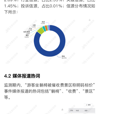
1.45%；投诉信源，占比0.01%；信源分布情况如
下所示：
4.2 媒体报道热词
监测期内，“游客坐躺椅被催收费景区称明码标价”
事件媒体报道的热词包括“躺椅”、“收费”、“景区”
等。