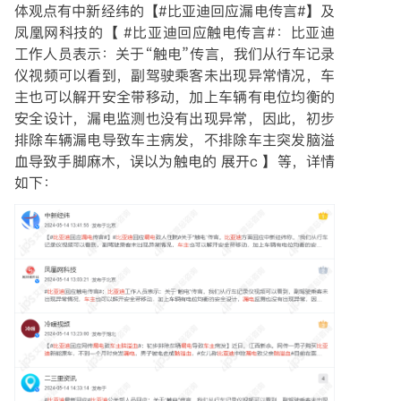
体观点有中新经纬的【#比亚迪回应漏电传言#】及
凤凰网科技的【 #比亚迪回应触电传言#：比亚迪
工作人员表示：关于“触电”传言，我们从行车记录
仪视频可以看到，副驾驶乘客未出现异常情况，车
主也可以解开安全带移动，加上车辆有电位均衡的
安全设计，漏电监测也没有出现异常，因此，初步
排除车辆漏电导致车主病发，不排除车主突发脑溢
血导致手脚麻木，误以为触电的 展开c 】等，详情
如下：