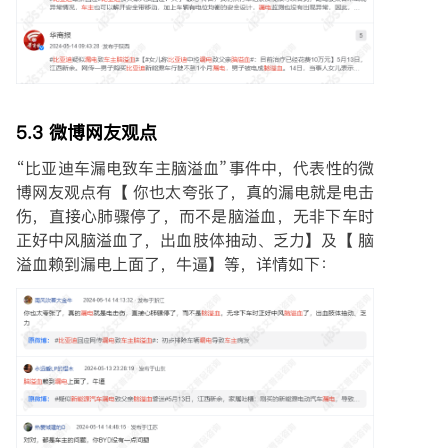
5.3 微博网友观点
“比亚迪车漏电致车主脑溢血”事件中，代表性的微
博网友观点有【 你也太夸张了，真的漏电就是电击
伤，直接心肺骤停了，而不是脑溢血，无非下车时
正好中风脑溢血了，出血肢体抽动、乏力】及【 脑
溢血赖到漏电上面了，牛逼】等，详情如下：