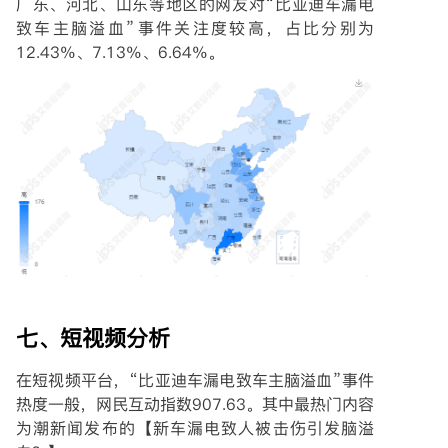
广东、河北、山东等地区的网友对“比亚迪车漏电
致车主脑溢血”事件关注度较高，占比分别为
12.43%、7.13%、6.64%。
七、短视频分析
在短视频平台，“比亚迪车漏电致车主脑溢血”事件
热度一般，网民互动指数907.63。其中最热门内容
为潮新闻发布的【新车漏电致人被击伤引发脑溢