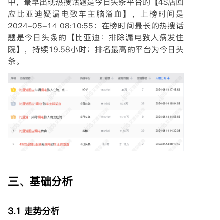
中，最早出现热搜话题是今日头条平台的【4S店回
应比亚迪疑漏电致车主脑溢血】，上榜时间是
2024-05-14 08:10:55；在榜时间最长的热搜话
题是今日头条的【比亚迪：排除漏电致人病发住
院】，持续19.58小时；排名最高的平台为今日头
条。
三、基础分析
3.1 走势分析