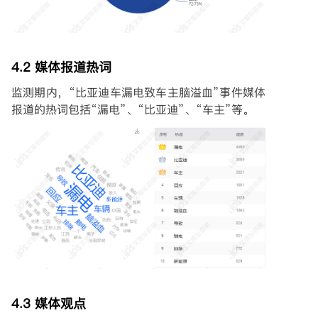
4.2 媒体报道热词
监测期内，“比亚迪车漏电致车主脑溢血”事件媒体
报道的热词包括“漏电”、“比亚迪”、“车主”等。
4.3 媒体观点