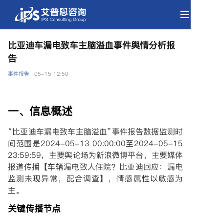
比亚迪车漏电致车主脑溢血事件舆情分析报
告
一、信息概述
“比亚迪车漏电致车主脑溢血”事件报告数据监测时
间范围是2024-05-13 00:00:00至2024-05-15
事件报告
05-15 12:50
23:59:59，主要舆论场为新浪微博平台，主要媒体
报道传播【车辆漏电致人住院？比亚迪回应：漏电
监测未现异常，配合调查】，情感属性以敏感为
主。
关键传播节点