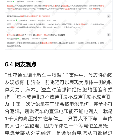
6.4 网友观点
“比亚迪车漏电致车主脑溢血”事件中，代表性的网
友观点有【 脑溢血前兆还可以表现为身体一侧的肢
体无力、麻木。溢血对脑部神经细胞的压迫和损
伤！[泣不成声][泣不成声][泣不成声][泣不成声]】
及【 第一次听说坐在车里会被电池电伤。完全不符
合逻辑。别说汽车的直流电压能不能电到人，就是
1千伏的高压线掉在车体上，只要人不下车，车内
的人也不会触电。因为车体是一个等电位金属笼，
电流全部从外壳经过，是会屏蔽电流从内部经过