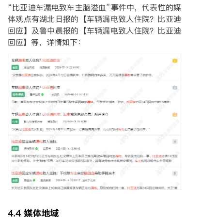
“比亚迪车漏电致车主脑溢血”事件中，代表性的媒
体观点有湖北日报的【车辆漏电致人住院？比亚迪
回应】及鲁中晨报的【车辆漏电致人住院？比亚迪
回应】等，详情如下：
4.4 媒体地域