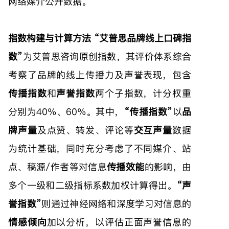
网络媒介公开数据。
指数构建与计算方法
“艾普思品牌线上口碑指
数”
为艾普思咨询原创指数，其评价体系综合
考察了品牌的线上传播力及声誉表现，包含
传播指数
和
声誉指数
两个子指数，计分权重
分别为40%、60%。其中，
“传播指数”
以
品
牌声量
及点赞、转发、评论等
交互声量
数据
为统计基础，同时充分考虑了不同媒介、站
点、稿源/作者等对信息
传播效能
的影响，由
多个一级和二级指标系数加权计算得出。
“声
誉指数”
则通过神经网络和深度学习对信息的
情感倾向
加以分析，以评估正面声誉信息的