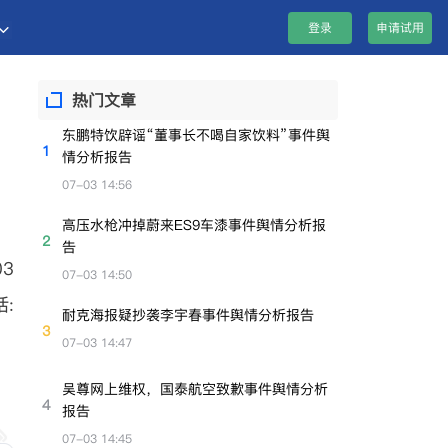
登录
申请试用
热门文章
东鹏特饮辟谣“董事长不喝自家饮料”事件舆
1
情分析报告
07-03 14:56
高压水枪冲掉蔚来ES9车漆事件舆情分析报
2
告
3
07-03 14:50
:
耐克海报疑抄袭李宇春事件舆情分析报告
3
07-03 14:47
吴尊网上维权，国泰航空致歉事件舆情分析
4
报告
07-03 14:45