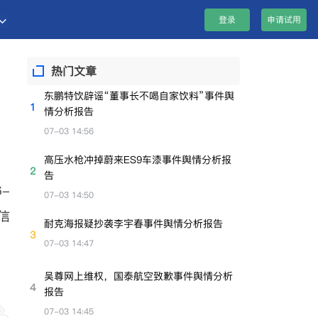
登录
申请试用
热门文章
东鹏特饮辟谣“董事长不喝自家饮料”事件舆
1
情分析报告
07-03 14:56
高压水枪冲掉蔚来ES9车漆事件舆情分析报
2
告
-
07-03 14:50
信
耐克海报疑抄袭李宇春事件舆情分析报告
3
07-03 14:47
吴尊网上维权，国泰航空致歉事件舆情分析
4
报告
07-03 14:45