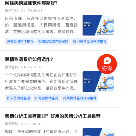
监测和管理服务。
网络舆情监测软件哪家好？
目前市面上有许多网络舆情监测软件，
如：新浪舆情通、人民网舆情、百度指
数、艾普思舆情监测系统等。这些软件功
能强大，数据丰富，能够满足企业不同的
舆情百科
04-11 10:22
需求。艾普思舆情监测系统凭借精准的数
据和专业的服务，获得众多企业的信赖。
舆情监测系统如何运作？
一个优秀的舆情监测系统在企业和组织中
扮演着至关重要的角色，它能够帮助管理
者深入了解公众对某一话题或事件的意见
和态度，从而作出更加明智的决策。那么
舆情监测系统如何运作呢？
舆情监控软件哪家好
好用舆情监测软
舆情分析工具有哪些？好用的舆情分析工具推荐
舆情工作开展的根本目的是能够及时、全