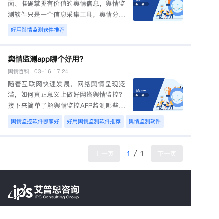
面、准确掌握有价值的舆情信息，舆情监
测软件只是一个信息采集工具，舆情分析
及报告输出才是舆情工作的最终落脚点。
舆情百科
04-09 09:03
舆情分析能完整的呈现声量走势、媒介分
布、信息情感倾向、敏感信息分类、信息
溯源分析、敏感信息处置跟踪分析、事件
舆情监测app哪个好用？
传播脉络分析、新媒体运营分析、营销传
播影响分析、竞品比较分析、行业分析等
随着互联网快速发展，网络舆情呈现泛
多个维度，助力其全面掌握舆情态势、有
滥，如何真正意义上做好网络舆情监控？
效应对舆情风险。
接下来简单了解舆情监控APP监测哪些好
用?
舆情监测软件推荐
舆情监控软件哪家
1
/
1
上一页
下一页
舆情百科
01-05 10:19
电话