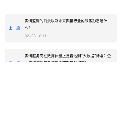
舆情监测的前景以及未来舆情行业的服务形态是什
么？
上一篇
02-23 10:11
舆情服务商在数据体量上是否达到“大数据”标准？企
业应如何构建及使用内部舆情数据库？
下一篇
02-23 10:27
电话
028-6139-7612
QQ