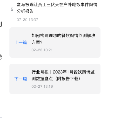
盒马被曝让员工三伏天在户外吃饭事件舆情
5
分析报告
、
07-30 13:37
利
如何构建理想的餐饮舆情监测解决
方案？
上一篇
02-23 10:21
跨
，
行业月报｜2023年1月餐饮舆情监
测数据盘点（附报告下载）
下一篇
02-27 13:19