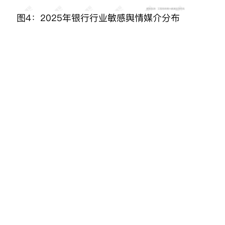
图4：2025年银行行业敏感舆情媒介分布
行业舆情典型报道
2025年，银行业舆情典型报道有《中国人民
银行、中国证监会：丰富科技创新债券产品
体系 加快构建多层次债券市场》《国家金融
监管总局：加大对住宿餐饮、健康养老等信
贷投放》《最高可贷5000万元！金融助企稳
岗扩岗力度加大》《关于印发〈服务业经营
主体贷款贴息政策实施方案〉的通知》《行
动方案陆续出台 银行多举措助燃消费》等，
报道量排名前十的信息为：