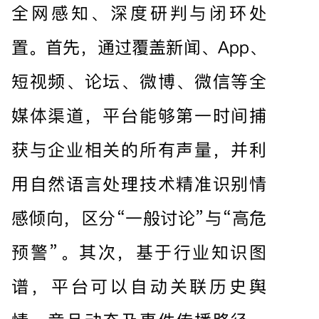
全网感知、深度研判与闭环处
置。首先，通过覆盖新闻、App、
短视频、论坛、微博、微信等全
媒体渠道，平台能够第一时间捕
获与企业相关的所有声量，并利
用自然语言处理技术精准识别情
感倾向，区分“一般讨论”与“高危
预警”。其次，基于行业知识图
谱，平台可以自动关联历史舆