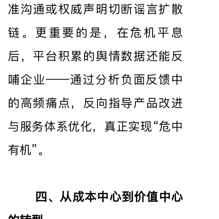
准沟通或权威声明切断谣言扩散
链。更重要的是，在危机平息
后，平台积累的舆情数据还能反
哺企业——通过分析负面反馈中
的高频痛点，反向指导产品改进
与服务体系优化，真正实现“危中
有机”。
四、从成本中心到价值中心