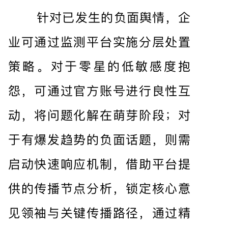
针对已发生的负面舆情，企
业可通过监测平台实施分层处置
策略。对于零星的低敏感度抱
怨，可通过官方账号进行良性互
动，将问题化解在萌芽阶段；对
于有爆发趋势的负面话题，则需
启动快速响应机制，借助平台提
供的传播节点分析，锁定核心意
见领袖与关键传播路径，通过精