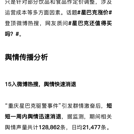
只是针对部分饮品和食品作定价调整，涉及
运营成本等多方面因素。话题
#星巴克涨价#
登顶微博热搜，网友质问
#星巴克还值得买
吗？#
。
舆情传播分析
15入微博热搜，舆情快速消退
“重庆星巴克驱警事件”引发群情激奋后，
短
短一周内舆情迅速消退
，据监测，期间相关
舆情声量共计
128,862
条，日均
21,477
条。