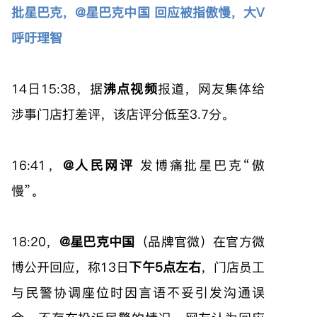
批星巴克，@星巴克中国 回应被指傲慢，大V
呼吁理智
14日15:38，据
沸点视频
报道，网友集体给
涉事门店打差评，该店评分低至3.7分。
16:41，
@人民网评
发博痛批星巴克“傲
慢”。
18:20，
@星巴克中国
（品牌官微）在官方微
博公开回应，称13日
下午5点左右
，门店员工
与民警协调座位时因言语不妥引发沟通误