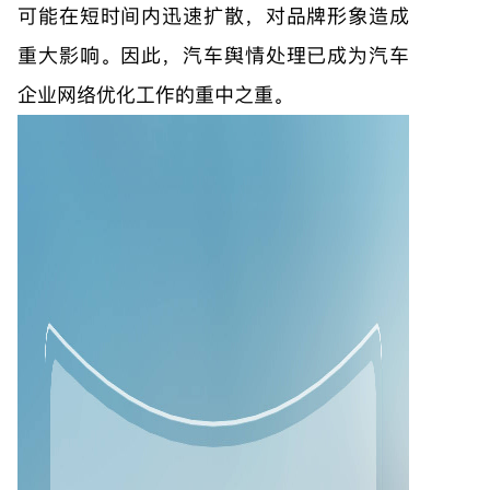
可能在短时间内迅速扩散，对品牌形象造成
重大影响。因此，汽车舆情处理已成为汽车
企业网络优化工作的重中之重。